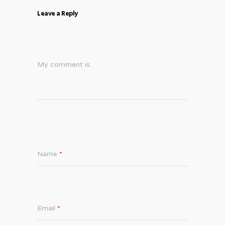
Leave a Reply
My comment is..
Name
*
Email
*