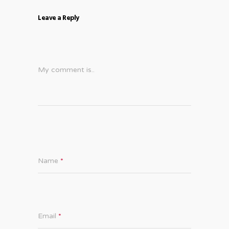
Leave a Reply
My comment is..
Name
*
Email
*